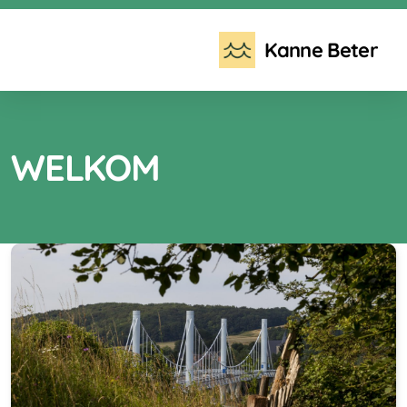
Kanne Beter
WELKOM
Wat is overtoerisme?
Toeristisch Masterplan
Fietsen Onder De Grond (FODG)
Wandelhangbrug